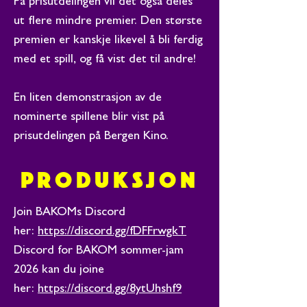
På prisutdelingen vil det også deles
ut flere mindre premier. Den største
premien er kanskje likevel å bli ferdig
med et spill, og få vist det til andre!
En liten demonstrasjon av de
nominerte spillene blir vist på
prisutdelingen på Bergen Kino.
PRODUKSJON
​Join BAKOMs Discord
her:
https://discord.gg/fDFFrwgkT
Discord for BAKOM sommer-jam
2026 kan du joine
her:
https://discord.gg/8ytUhshf9
​