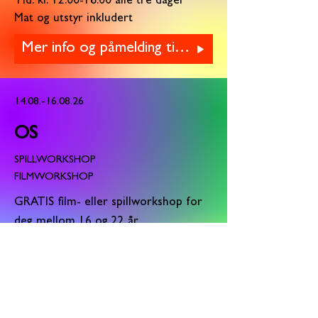
Tid: kl.
12.00-18.00
alle tre dager
Mat og utstyr inkludert
Mer info og påmelding til VOSS her
14.08.-16.08.26
OS
SPILLWORKSHOP
FILMWORKSHOP
GRATIS film- eller spillworkshop
for
deg mellom 16 og 22 år.
Sted: Oseana kunst og kulturhus
Dato: fredag 14. august - søndag 16.
august
Tid: kl.
12.00-18.00
alle tre dager
Mat og utstyr inkludert